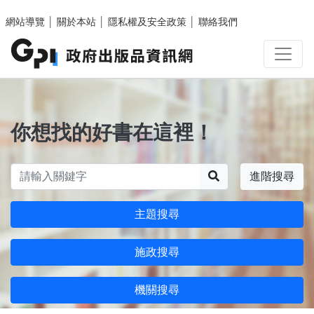
跳至主要內容區塊
網站導覽
│
關於本站
│
隱私權及安全政策
│
聯絡我們
你想找的好書在這裡！
搜尋
進階搜尋
主題搜尋
施政搜尋
機關搜尋