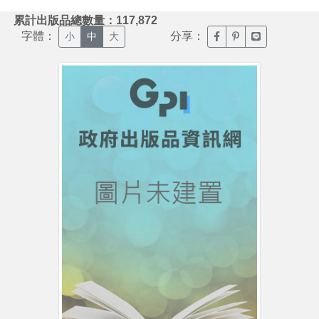
:::
累計出版品總數量：117,872
字體：
分享：
臉書分享(另開新視窗)
噗浪分享(另開新視
Line分享(另
小
中
大