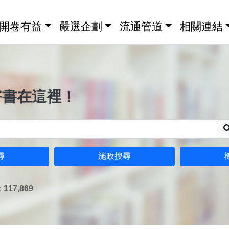
開卷有益
嚴選企劃
流通管道
相關連結
好書在這裡！
尋
施政搜尋
17,869