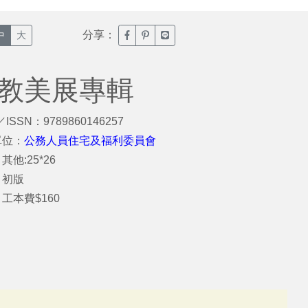
分享：
臉書分享(另開新視窗)
噗浪分享(另開新視窗)
Line分享(另開新視窗)
中
大
公教美展專輯
／ISSN：9789860146257
單位：
公務人員住宅及福利委員會
其他:25*26
：初版
工本費$160