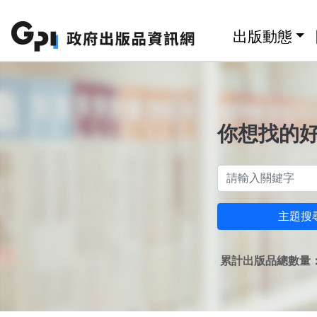
跳至主要內容區塊
:::
出版動態
你想找的
主題搜
累計出版品總數量：1