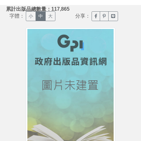
:::
累計出版品總數量：117,865
字體：
分享：
臉書分享(另開新視窗)
噗浪分享(另開新視
Line分享(另
小
中
大