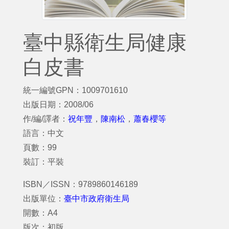
臺中縣衛生局健康
白皮書
統一編號GPN：1009701610
出版日期：2008/06
作/編/譯者：
祝年豐
，
陳南松
，
蕭春櫻等
語言：中文
頁數：99
裝訂：平裝
ISBN／ISSN：9789860146189
出版單位：
臺中市政府衛生局
開數：A4
版次：初版