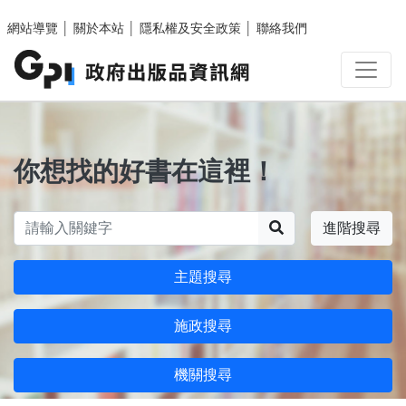
跳至主要內容區塊
網站導覽
│
關於本站
│
隱私權及安全政策
│
聯絡我們
你想找的好書在這裡！
搜尋
進階搜尋
主題搜尋
施政搜尋
機關搜尋