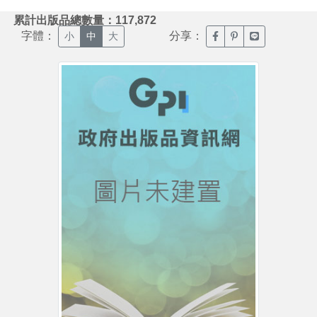
:::
累計出版品總數量：117,872
字體：
分享：
臉書分享(另開新視窗)
噗浪分享(另開新視
Line分享(另
小
中
大