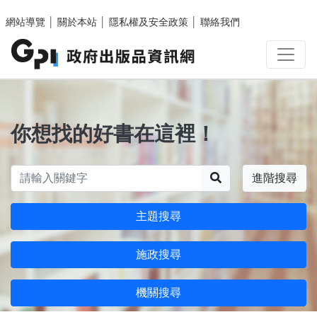
跳至主要內容區塊
網站導覽
│
關於本站
│
隱私權及安全政策
│
聯絡我們
你想找的好書在這裡！
搜尋
進階搜尋
主題搜尋
施政搜尋
機關搜尋