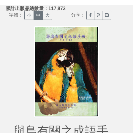
:::
累計出版品總數量：117,872
字體：
分享：
臉書分享(另開新視窗)
噗浪分享(另開新視
Line分享(另
小
中
大
與鳥有關之成語手