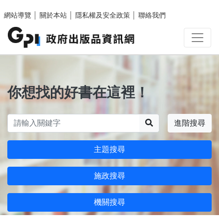
跳至主要內容區塊
網站導覽
│
關於本站
│
隱私權及安全政策
│
聯絡我們
你想找的好書在這裡！
搜尋
進階搜尋
主題搜尋
施政搜尋
機關搜尋