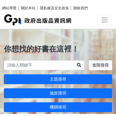
跳至主要內容區塊
網站導覽
│
關於本站
│
隱私權及安全政策
│
聯絡我們
你想找的好書在這裡！
搜尋
進階搜尋
主題搜尋
施政搜尋
機關搜尋