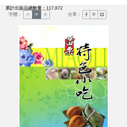
:::
累計出版品總數量：117,872
字體：
分享：
臉書分享(另開新視窗)
噗浪分享(另開新視
Line分享(另
小
中
大