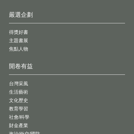
嚴選企劃
得獎好書
主題書展
焦點人物
開卷有益
台灣采風
生活藝術
文化歷史
教育學習
社會/科學
財金產業
政治/外交/國防