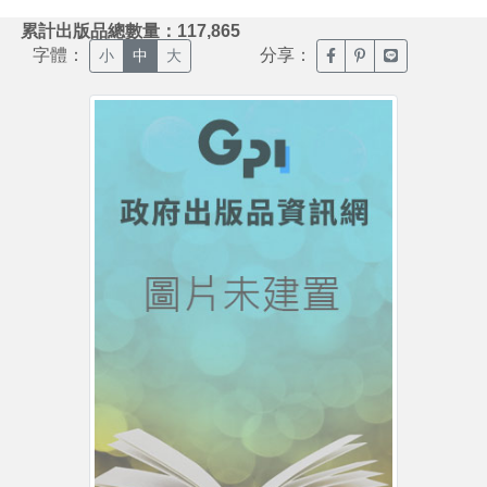
:::
累計出版品總數量：117,865
字體：
分享：
臉書分享(另開新視窗)
噗浪分享(另開新視
Line分享(另
小
中
大