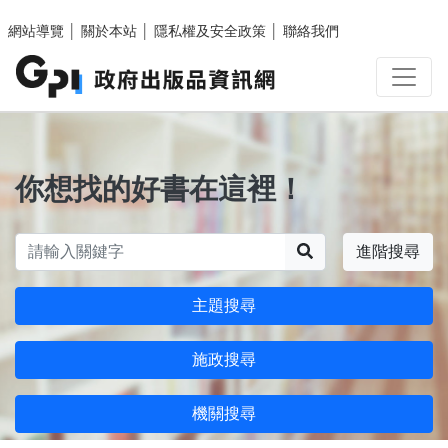
跳至主要內容區塊
網站導覽
│
關於本站
│
隱私權及安全政策
│
聯絡我們
你想找的好書在這裡！
搜尋
進階搜尋
主題搜尋
施政搜尋
機關搜尋