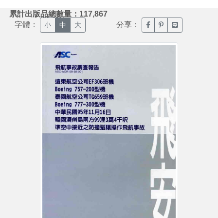
:::
累計出版品總數量：117,867
字體：
分享：
臉書分享(另開新視窗)
噗浪分享(另開新視
Line分享(另
小
中
大