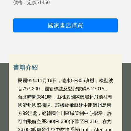
價格：定價$1450
國家書店購買
書籍介紹
民國95年11月16日，遠東EF306班機，機型波
音757-200，國籍標誌及登記號碼B-27015，
台北時間0841時，由桃園國際機場起飛前往韓
國濟州國際機場。該機於飛航途中距濟州島南
方99浬處，經韓國仁川區域管制中心指示，許
可由飛航空層390(FL390)下降至FL310，在約
34,000呎處發生空中防撞系統(Traffic Alert and