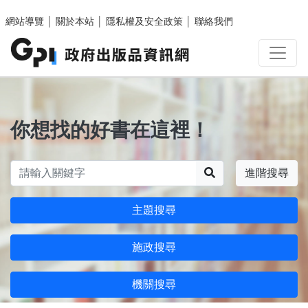
跳至主要內容區塊
網站導覽
│
關於本站
│
隱私權及安全政策
│
聯絡我們
你想找的好書在這裡！
搜尋
進階搜尋
主題搜尋
施政搜尋
機關搜尋