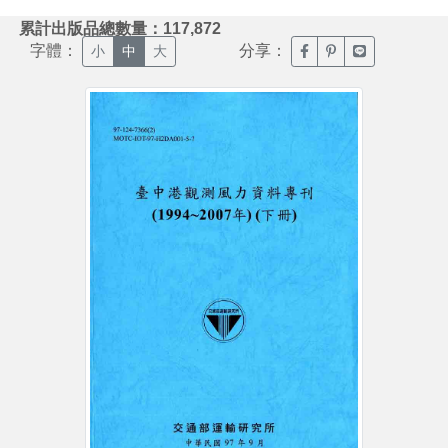
:::
累計出版品總數量：117,872
字體：
分享：
臉書分享(另開新視窗)
噗浪分享(另開新視
Line分享(另
小
中
大