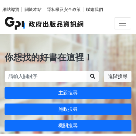
跳至主要內容區塊
網站導覽
│
關於本站
│
隱私權及安全政策
│
聯絡我們
你想找的好書在這裡！
搜尋
進階搜尋
主題搜尋
施政搜尋
機關搜尋