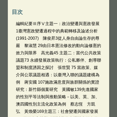
目次
編輯紀要Ⅲ序Ⅴ主題一：政治變遷與憲政發展
1臺灣憲政變遷過程中的典範轉移及論述分析
(1991-2007) 陳俊昇3從人身自由論生存的尊
嚴 黎淑慧 29由日本憲法修改的動向論修憲的
效力與限界 高光義45 主題二：當代公共政策
議題73 永續發展政策執行：公私夥伴、創導聯
盟和制度誘因之探討 張世賢 75 當政策、媒
介與公眾議題相遇：以臺灣入聯的議題建構為
例 蔣安國 107施政滿意度與族群關係的實證
研究：新竹縣個案研究 黃國敏139先進國家
的性別平等法制與推動策略－以美、英、加、
澳四國性別主流化政策為例 蔡志恆 方凱
弘 黃煥榮169主題三：社會變遷與國家發展