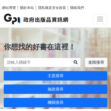
跳至主要內容區塊
網站導覽
│
關於本站
│
隱私權及安全政策
│
聯絡我們
你想找的好書在這裡！
搜尋
進階搜尋
主題搜尋
施政搜尋
機關搜尋