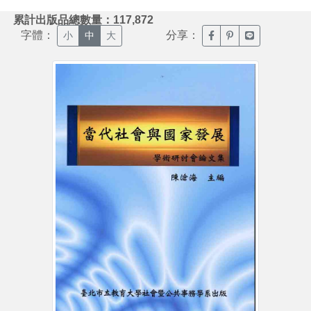
:::
累計出版品總數量：117,872
字體：
分享：
臉書分享(另開新視窗)
噗浪分享(另開新視
Line分享(另
小
中
大