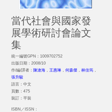
當代社會與國家發
展學術研討會論文
集
統一編號GPN：1009702752
出版日期：2008/10
作/編/譯者：
陳滄海
，
王惠琳
，
何森傑
，
林佳筠
，
張升駿
語言：中文
頁數：475
裝訂：平裝
ISBN／ISSN：