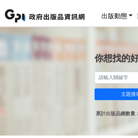
跳至主要內容區塊
:::
出版動態
你想找的
主題搜
累計出版品總數量：1