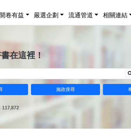
開卷有益
嚴選企劃
流通管道
相關連結
好書在這裡！
尋
施政搜尋
17,872