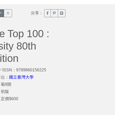
分享：
臉書分享(另開新視窗)
噗浪分享(另開新視窗)
Line分享(另開新視窗)
中
大
e Top 100 :
ity 80th
ition
／ISSN：9789860156225
單位：
國立臺灣大學
菊8開
：初版
定價$600