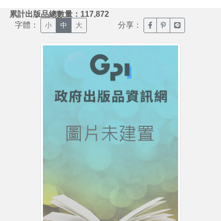
:::
累計出版品總數量：117,872
字體：
分享：
臉書分享(另開新視窗)
噗浪分享(另開新視
Line分享(另
小
中
大