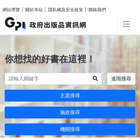
跳至主要內容區塊
網站導覽
│
關於本站
│
隱私權及安全政策
│
聯絡我們
你想找的好書在這裡！
搜尋
進階搜尋
主題搜尋
施政搜尋
機關搜尋