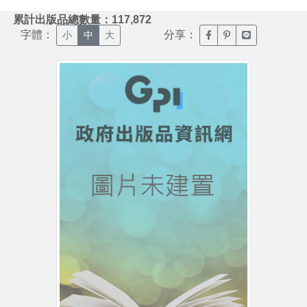
:::
累計出版品總數量：117,872
字體：
分享：
臉書分享(另開新視窗)
噗浪分享(另開新視
Line分享(另
小
中
大