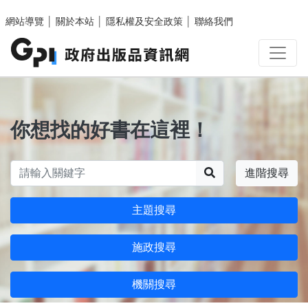
跳至主要內容區塊
網站導覽
│
關於本站
│
隱私權及安全政策
│
聯絡我們
你想找的好書在這裡！
搜尋
進階搜尋
主題搜尋
施政搜尋
機關搜尋