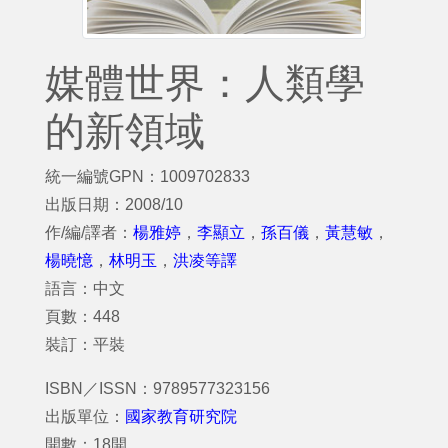
媒體世界：人類學
的新領域
統一編號GPN：1009702833
出版日期：2008/10
作/編/譯者：
楊雅婷
，
李顯立
，
孫百儀
，
黃慧敏
，
楊曉憶
，
林明玉
，
洪凌等譯
語言：中文
頁數：448
裝訂：平裝
ISBN／ISSN：9789577323156
出版單位：
國家教育研究院
開數：18開