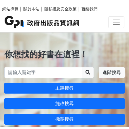
跳至主要內容區塊
網站導覽
│
關於本站
│
隱私權及安全政策
│
聯絡我們
你想找的好書在這裡！
搜尋
進階搜尋
主題搜尋
施政搜尋
機關搜尋