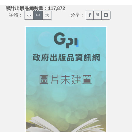
:::
累計出版品總數量：117,872
字體：
分享：
臉書分享(另開新視窗)
噗浪分享(另開新視
Line分享(另
小
中
大