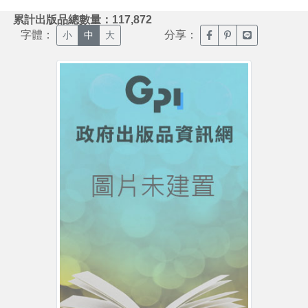
:::
累計出版品總數量：117,872
字體：
分享：
臉書分享(另開新視窗)
噗浪分享(另開新視
Line分享(另
小
中
大