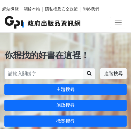
跳至主要內容區塊
網站導覽
│
關於本站
│
隱私權及安全政策
│
聯絡我們
你想找的好書在這裡！
搜尋
進階搜尋
主題搜尋
施政搜尋
機關搜尋