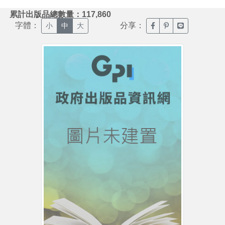
:::
累計出版品總數量：117,860
字體：
分享：
臉書分享(另開新視窗)
噗浪分享(另開新視
Line分享(另
小
中
大