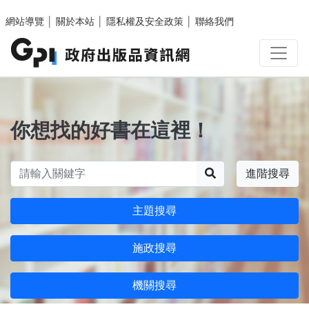
跳至主要內容區塊
網站導覽
│
關於本站
│
隱私權及安全政策
│
聯絡我們
你想找的好書在這裡！
搜尋
進階搜尋
主題搜尋
施政搜尋
機關搜尋