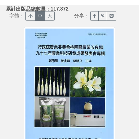
:::
累計出版品總數量：117,872
字體：
分享：
臉書分享(另開新視窗)
噗浪分享(另開新視
Line分享(另
小
中
大