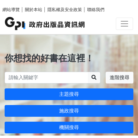
跳至主要內容區塊
網站導覽
│
關於本站
│
隱私權及安全政策
│
聯絡我們
你想找的好書在這裡！
搜尋
進階搜尋
主題搜尋
施政搜尋
機關搜尋