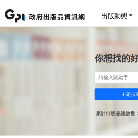
跳至主要內容區塊
:::
出版動態
你想找的
主題搜
累計出版品總數量：1