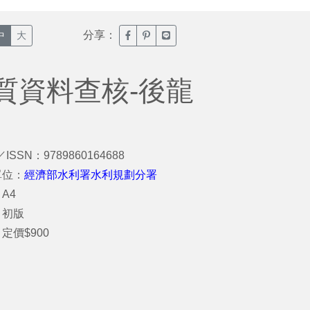
分享：
臉書分享(另開新視窗)
噗浪分享(另開新視窗)
Line分享(另開新視窗)
中
大
質資料查核-後龍
／ISSN：9789860164688
單位：
經濟部水利署水利規劃分署
A4
：初版
定價$900