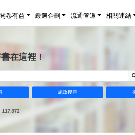
開卷有益
嚴選企劃
流通管道
相關連結
好書在這裡！
尋
施政搜尋
17,872