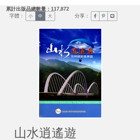
:::
累計出版品總數量：117,872
字體：
分享：
臉書分享(另開新視窗)
噗浪分享(另開新視
Line分享(另
小
中
大
山水逍遙遊