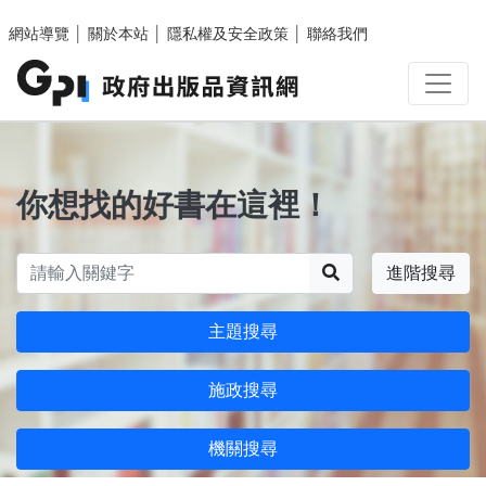
跳至主要內容區塊
網站導覽
│
關於本站
│
隱私權及安全政策
│
聯絡我們
你想找的好書在這裡！
搜尋
進階搜尋
主題搜尋
施政搜尋
機關搜尋