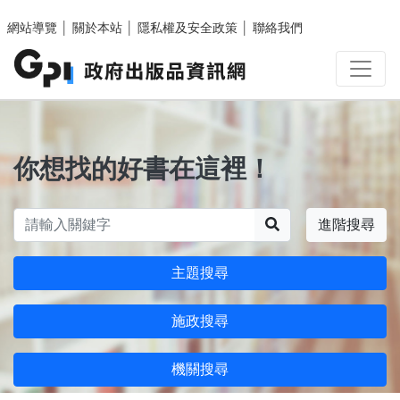
跳至主要內容區塊
網站導覽
│
關於本站
│
隱私權及安全政策
│
聯絡我們
你想找的好書在這裡！
搜尋
進階搜尋
主題搜尋
施政搜尋
機關搜尋