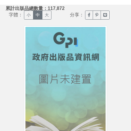
:::
累計出版品總數量：117,872
字體：
分享：
臉書分享(另開新視窗)
噗浪分享(另開新視
Line分享(另
小
中
大