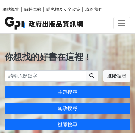
跳至主要內容區塊
網站導覽
│
關於本站
│
隱私權及安全政策
│
聯絡我們
你想找的好書在這裡！
搜尋
進階搜尋
主題搜尋
施政搜尋
機關搜尋