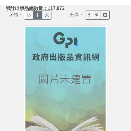
:::
累計出版品總數量：117,872
字體：
分享：
臉書分享(另開新視窗)
噗浪分享(另開新視
Line分享(另
小
中
大