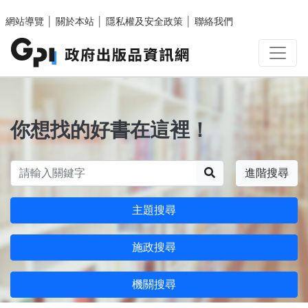
跳至主要內容區塊
網站導覽
│
關於本站
│
隱私權及安全政策
│
聯絡我們
你想找的好書在這裡！
搜尋
進階搜尋
主題搜尋
施政搜尋
機關搜尋