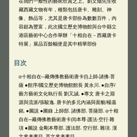
在我們一般性的藝術欣賞之上。劉文烟先生收
藏西藏文物有年，種類包括唐卡、雕刻、神
像、飾品等，尤其是唐卡部份為數數百件，內
容頗為豐富，此次國立歷史博物館與台中縣立
港區藝術中心合作舉辦「十相自在－西藏唐卡
特展」展品百餘幅便是其中精華部份
目次
◎十相自在─藏傳佛教藝術唐卡(I)上師‧諸佛‧菩
薩 ●館序/國立歷史博物館館長 黃永川. ●自序/
藝方藝術文化執行長 劉又誠. ●專文 唐卡之淵
源與流派/張駿逸. 唐卡的多元內涵與面貌/楊嘉
銘. ●圖說 ●圖錄 上師部. 諸佛部. 菩薩部. ◎十相
自在─藏傳佛教藝術唐卡(II)本尊‧護法‧空行‧雜
項 ●圖說 金剛本尊部. 護法部. 空行部. 雜項. 漢
文參考書目. 英文參考書目.