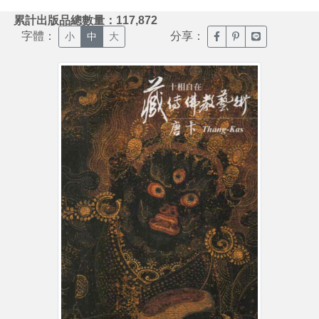
:::
累計出版品總數量：117,872
字體：
分享：
臉書分享(另開新視窗)
噗浪分享(另開新視
Line分享(另
小
中
大