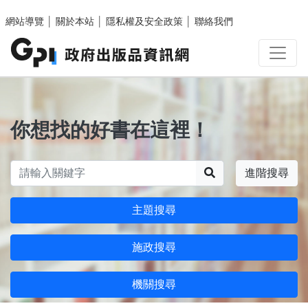
跳至主要內容區塊
網站導覽
│
關於本站
│
隱私權及安全政策
│
聯絡我們
你想找的好書在這裡！
搜尋
進階搜尋
主題搜尋
施政搜尋
機關搜尋