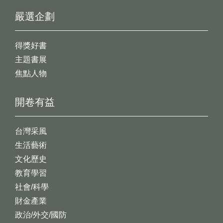
嚴選企劃
得獎好書
主題書展
焦點人物
開卷有益
台灣采風
生活藝術
文化歷史
教育學習
社會/科學
財金產業
政治/外交/國防