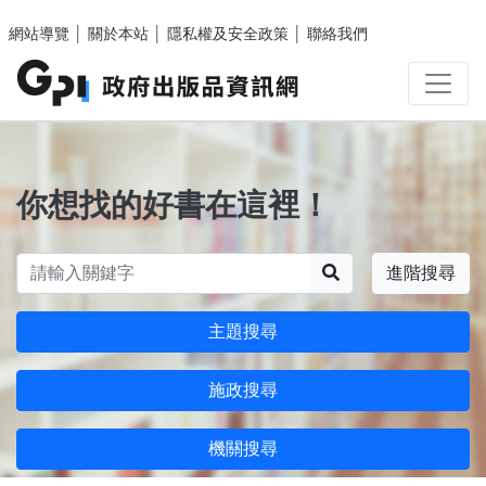
跳至主要內容區塊
網站導覽
│
關於本站
│
隱私權及安全政策
│
聯絡我們
你想找的好書在這裡！
搜尋
進階搜尋
主題搜尋
施政搜尋
機關搜尋