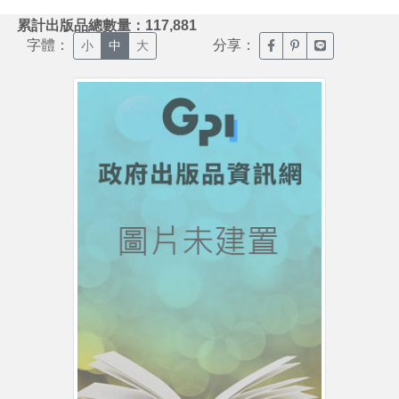
:::
累計出版品總數量：117,881
字體：
分享：
臉書分享(另開新視窗)
噗浪分享(另開新視
Line分享(另
小
中
大