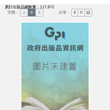
:::
累計出版品總數量：117,872
字體：
分享：
臉書分享(另開新視窗)
噗浪分享(另開新視
Line分享(另
小
中
大