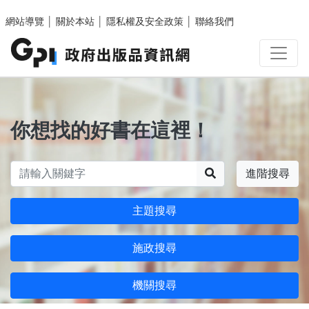
跳至主要內容區塊
網站導覽
│
關於本站
│
隱私權及安全政策
│
聯絡我們
你想找的好書在這裡！
搜尋
進階搜尋
主題搜尋
施政搜尋
機關搜尋