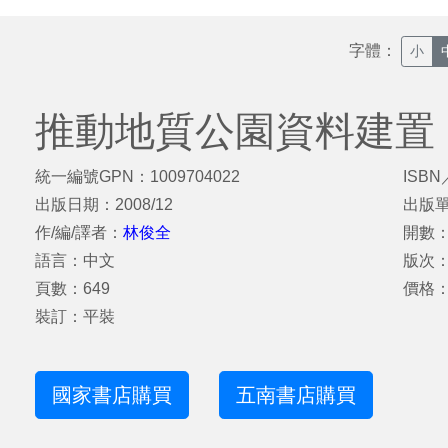
字體：
小
推動地質公園資料建置
統一編號GPN：1009704022
ISBN
出版日期：2008/12
出版
作/編/譯者：
林俊全
開數：
語言：中文
版次
頁數：649
價格：
裝訂：平裝
國家書店購買
五南書店購買