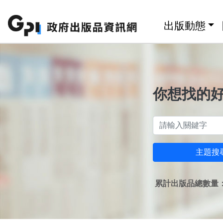
跳至主要內容區塊
:::
出版動態
你想找的
主題搜
累計出版品總數量：1