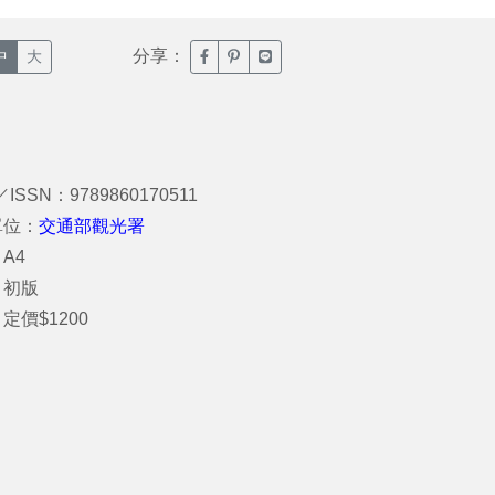
分享：
臉書分享(另開新視窗)
噗浪分享(另開新視窗)
Line分享(另開新視窗)
中
大
／ISSN：9789860170511
單位：
交通部觀光署
A4
：初版
定價$1200