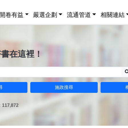
開卷有益
嚴選企劃
流通管道
相關連結
好書在這裡！
尋
施政搜尋
17,872