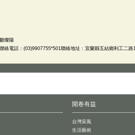
鄒燦陽
電話：(03)9907755*501聯絡地址：宜蘭縣五結鄉利工二路1
開卷有益
台灣采風
生活藝術