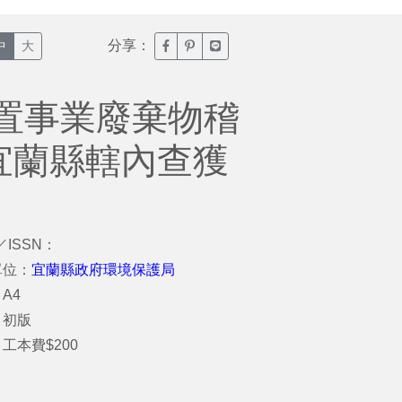
分享：
臉書分享(另開新視窗)
噗浪分享(另開新視窗)
Line分享(另開新視窗)
中
大
置事業廢棄物稽
宜蘭縣轄內查獲
／ISSN：
單位：
宜蘭縣政府環境保護局
A4
：初版
工本費$200