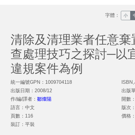
字體：
小
清除及清理業者任意棄
查處理技巧之探討─以
違規案件為例
統一編號GPN：1009704118
ISBN
出版日期：2008/12
出版
作/編/譯者：
鄒燦陽
開數：
語言：中文
版次
頁數：116
價格：
裝訂：平裝