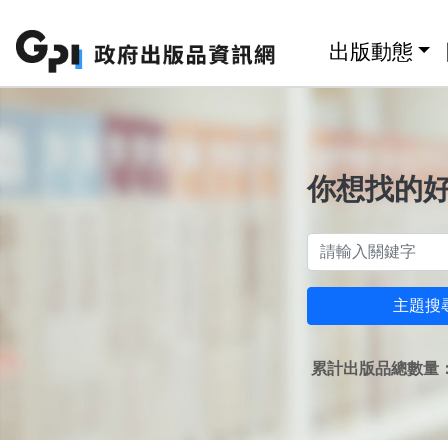
跳至主要內容區塊
:::
出版動態
你想找的
主題搜
累計出版品總數量：1