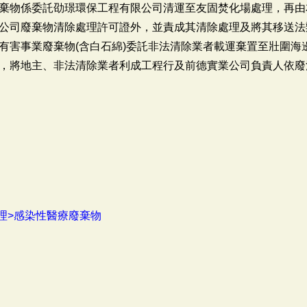
棄物係委託劭璟環保工程有限公司清運至友固焚化場處理，再由
公司廢棄物清除處理許可證外，並責成其清除處理及將其移送法辦
有害事業廢棄物(含白石綿)委託非法清除業者載運棄置至壯圍海
，將地主、非法清除業者利成工程行及前德實業公司負責人依廢
理>感染性醫療廢棄物