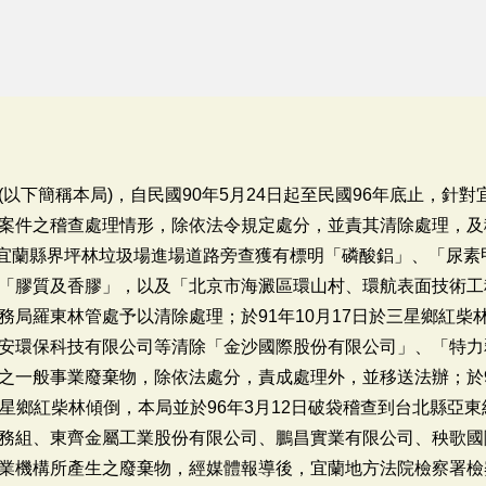
以下簡稱本局)，自民國90年5月24日起至民國96年底止，針對
案件之稽查處理情形，除依法令規定處分，並責其清除處理，及
北、宜蘭縣界坪林垃圾場進場道路旁查獲有標明「磷酸鋁」、「尿
「膠質及香膠」，以及「北京市海澱區環山村、環航表面技術工
務局羅東林管處予以清除處理；於91年10月17日於三星鄉紅柴
安環保科技有限公司等清除「金沙國際股份有限公司」、「特力
之一般事業廢棄物，除依法處分，責成處理外，並移送法辦；於9
欲至三星鄉紅柴林傾倒，本局並於96年3月12日破袋稽查到台北縣
務組、東齊金屬工業股份有限公司、鵬昌實業有限公司、秧歌國
業機構所產生之廢棄物，經媒體報導後，宜蘭地方法院檢察署檢