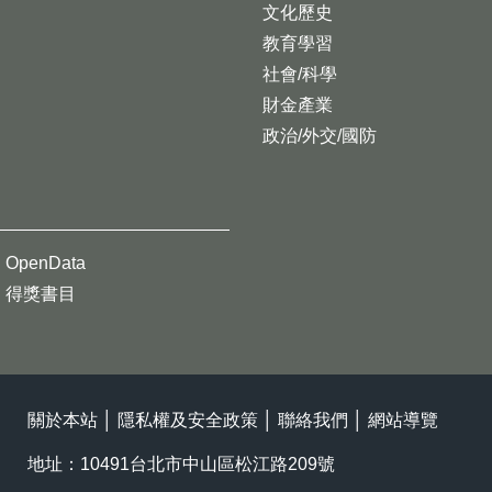
文化歷史
教育學習
社會/科學
財金產業
政治/外交/國防
OpenData
得獎書目
關於本站
│
隱私權及安全政策
│
聯絡我們
│
網站導覽
地址：10491台北市中山區松江路209號