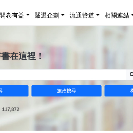
開卷有益
嚴選企劃
流通管道
相關連結
好書在這裡！
尋
施政搜尋
17,872