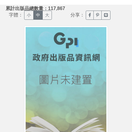
:::
累計出版品總數量：117,867
字體：
分享：
臉書分享(另開新視窗)
噗浪分享(另開新視
Line分享(另
小
中
大