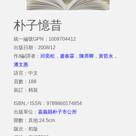
朴子憶昔
統一編號GPN：1009704412
出版日期：2008/12
作/編/譯者：
邱奕松
，
盧春霖
，
陳席卿
，
黃哲永
，
潘文惠
語言：中文
頁數：188
裝訂：精裝
ISBN／ISSN：9789860174854
出版單位：
嘉義縣朴子市公所
開數：其他:24.5cm
版次：初版