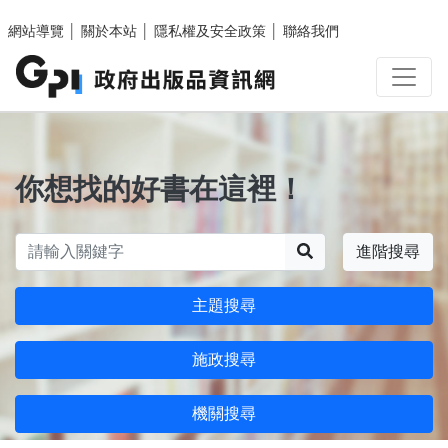
跳至主要內容區塊
網站導覽
│
關於本站
│
隱私權及安全政策
│
聯絡我們
你想找的好書在這裡！
搜尋
進階搜尋
主題搜尋
施政搜尋
機關搜尋