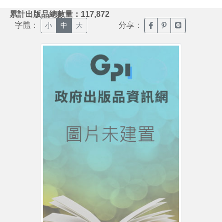
:::
累計出版品總數量：117,872
字體：
分享：
臉書分享(另開新視窗)
噗浪分享(另開新視
Line分享(另
小
中
大