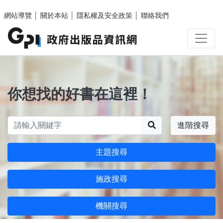
跳至主要內容區塊
網站導覽
│
關於本站
│
隱私權及安全政策
│
聯絡我們
你想找的好書在這裡！
搜尋
進階搜尋
主題搜尋
施政搜尋
機關搜尋