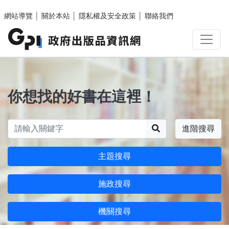
跳至主要內容區塊
網站導覽
│
關於本站
│
隱私權及安全政策
│
聯絡我們
你想找的好書在這裡！
搜尋
進階搜尋
主題搜尋
施政搜尋
機關搜尋