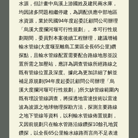
水源，但計畫中烏溪上游國姓及建民兩水庫，
均因諸多問題相繼停建，為調配供應中部地區
水資源，業於民國94年度起委託顧問公司辦理
「烏溪大度攔河堰可行性規劃」。本可行性規
劃期間，委員對本案後續工程辦理，建議增補
輸水管線(大度堰至離島工業區全長65公里)鑽
探點，且輸水管線配置需要配合路線地形並設
置所需之加壓站，應詳為調查管線所經路線之
既有管線位置及深度。據此為更加詳細了解並
補足原規劃(94年度起委託顧問公司辦理「烏
溪大度攔河堰可行性規劃」)所欠缺管線範圍內
既有埋設管線調查，將採透地雷達技術以雷達
波為波源之地球物理探勘方法，探測主要路線
之地下管線等資料，以利輸水管線佈置規劃，
又因前規劃只在輸水管路沿線鑽探10餘孔地質
鑽探，以全長65公里輸水線路而言尚不足表達