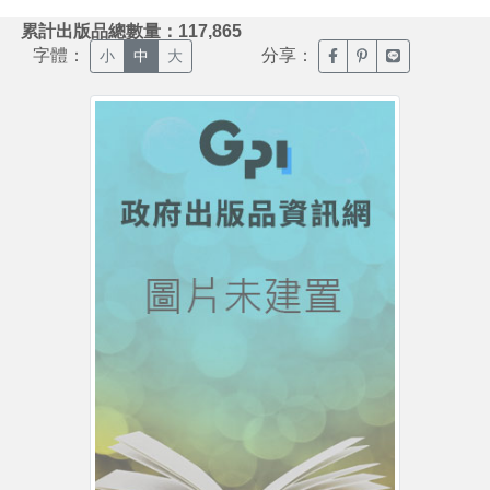
:::
累計出版品總數量：117,865
字體：
分享：
臉書分享(另開新視窗)
噗浪分享(另開新視
Line分享(另
小
中
大