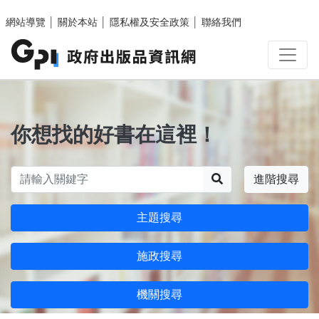
跳至主要內容區塊
網站導覽
│
關於本站
│
隱私權及安全政策
│
聯絡我們
你想找的好書在這裡！
搜尋
進階搜尋
主題搜尋
施政搜尋
機關搜尋