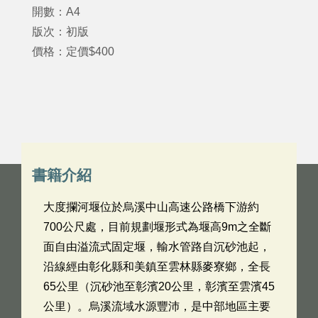
開數：A4
版次：初版
價格：定價$400
書籍介紹
大度攔河堰位於烏溪中山高速公路橋下游約
700公尺處，目前規劃堰形式為堰高9m之全斷
面自由溢流式固定堰，輸水管路自沉砂池起，
沿線經由彰化縣和美鎮至雲林縣麥寮鄉，全長
65公里（沉砂池至彰濱20公里，彰濱至雲濱45
公里）。烏溪流域水源豐沛，是中部地區主要