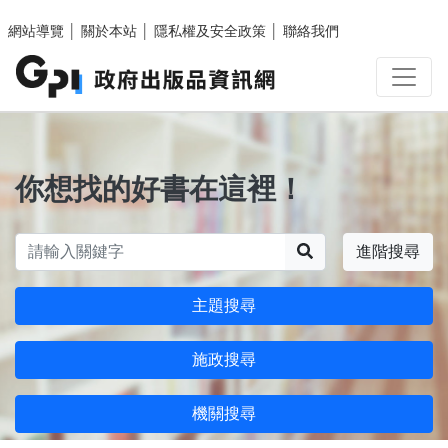
跳至主要內容區塊
網站導覽
│
關於本站
│
隱私權及安全政策
│
聯絡我們
你想找的好書在這裡！
搜尋
進階搜尋
主題搜尋
施政搜尋
機關搜尋