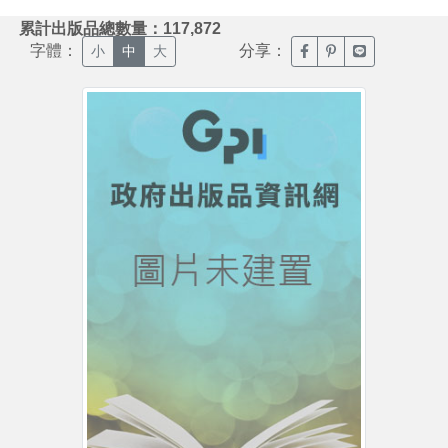
:::
累計出版品總數量：117,872
字體：
分享：
臉書分享(另開新視窗)
噗浪分享(另開新視
Line分享(另
小
中
大