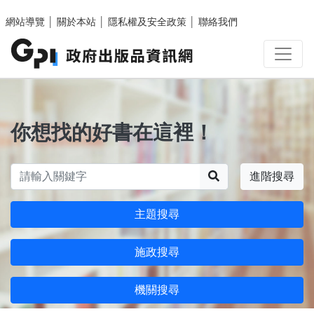
跳至主要內容區塊
網站導覽
│
關於本站
│
隱私權及安全政策
│
聯絡我們
你想找的好書在這裡！
搜尋
進階搜尋
主題搜尋
施政搜尋
機關搜尋