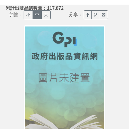
:::
累計出版品總數量：117,872
字體：
分享：
臉書分享(另開新視窗)
噗浪分享(另開新視
Line分享(另
小
中
大