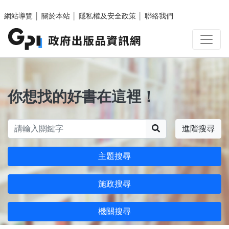
跳至主要內容區塊
網站導覽
│
關於本站
│
隱私權及安全政策
│
聯絡我們
你想找的好書在這裡！
搜尋
進階搜尋
主題搜尋
施政搜尋
機關搜尋