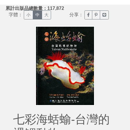
:::
累計出版品總數量：117,872
字體：
分享：
臉書分享(另開新視窗)
噗浪分享(另開新視
Line分享(另
小
中
大
七彩海蛞蝓-台灣的