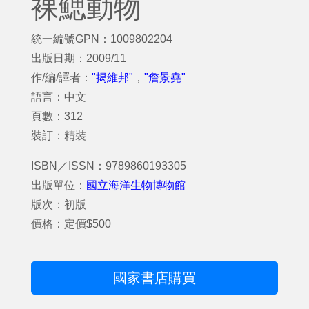
裸鰓動物
統一編號GPN：1009802204
出版日期：2009/11
作/編/譯者：
"揭維邦"
，
"詹景堯"
語言：中文
頁數：312
裝訂：精裝
ISBN／ISSN：9789860193305
出版單位：
國立海洋生物博物館
版次：初版
價格：定價$500
國家書店購買