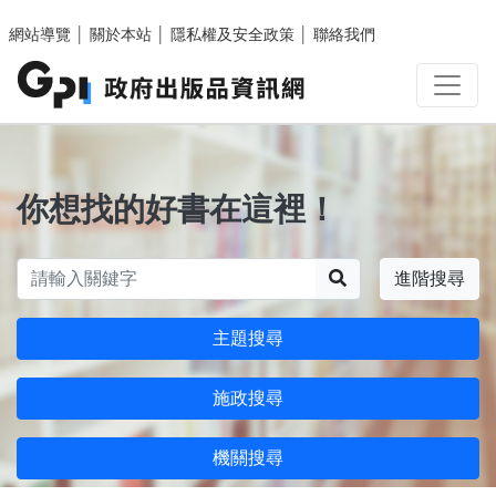
跳至主要內容區塊
網站導覽
│
關於本站
│
隱私權及安全政策
│
聯絡我們
你想找的好書在這裡！
搜尋
進階搜尋
主題搜尋
施政搜尋
機關搜尋