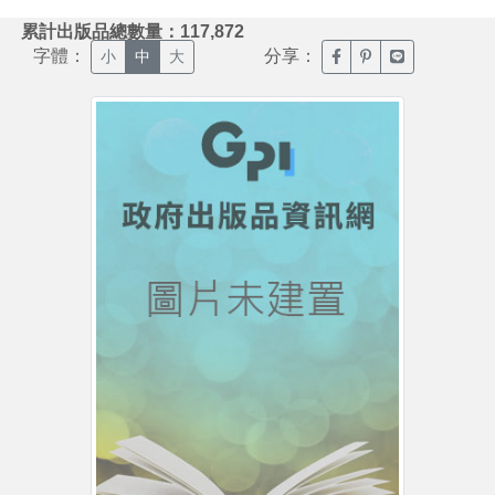
:::
累計出版品總數量：117,872
字體：
分享：
臉書分享(另開新視窗)
噗浪分享(另開新視
Line分享(另
小
中
大