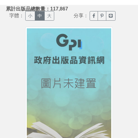
:::
累計出版品總數量：117,867
字體：
分享：
臉書分享(另開新視窗)
噗浪分享(另開新視
Line分享(另
小
中
大