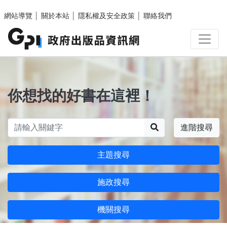
跳至主要內容區塊
網站導覽
│
關於本站
│
隱私權及安全政策
│
聯絡我們
你想找的好書在這裡！
搜尋
進階搜尋
主題搜尋
施政搜尋
機關搜尋