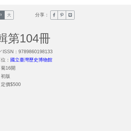
分享：
臉書分享(另開新視窗)
噗浪分享(另開新視窗)
Line分享(另開新視窗)
中
大
第104冊
／ISSN：9789860198133
單位：
國立臺灣歷史博物館
菊16開
：初版
定價$500