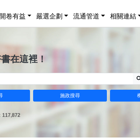
開卷有益
嚴選企劃
流通管道
相關連結
好書在這裡！
尋
施政搜尋
17,872