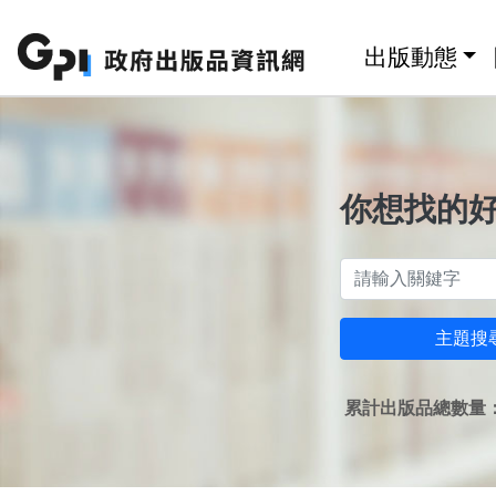
跳至主要內容區塊
:::
出版動態
你想找的
主題搜
累計出版品總數量：1