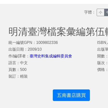
字體：
小
明清臺灣檔案彙編第伍輯
統一編號GPN：1009802336
ISBN
出版日期：2009/10
出版
作/編/譯者：
臺灣史料集成編輯委員會
開數：
語言：中文
版次
頁數：500
價格：
裝訂：精裝
五南書店購買