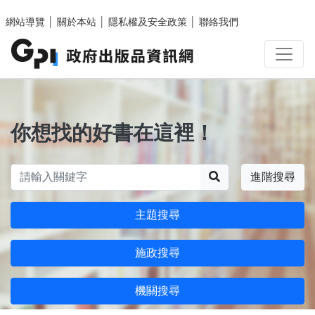
跳至主要內容區塊
網站導覽
│
關於本站
│
隱私權及安全政策
│
聯絡我們
你想找的好書在這裡！
搜尋
進階搜尋
主題搜尋
施政搜尋
機關搜尋