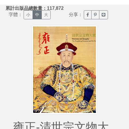
:::
累計出版品總數量：117,872
字體：
分享：
臉書分享(另開新視窗)
噗浪分享(另開新視
Line分享(另
小
中
大
雍正-清世宗文物大