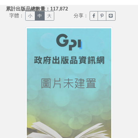
:::
累計出版品總數量：117,872
字體：
分享：
臉書分享(另開新視窗)
噗浪分享(另開新視
Line分享(另
小
中
大