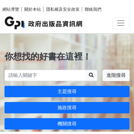
跳至主要內容區塊
網站導覽
│
關於本站
│
隱私權及安全政策
│
聯絡我們
你想找的好書在這裡！
搜尋
進階搜尋
主題搜尋
施政搜尋
機關搜尋