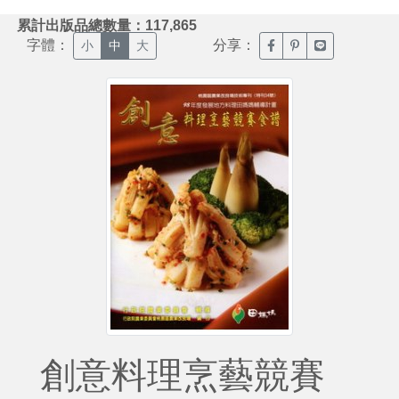
:::
累計出版品總數量：117,865
字體：
分享：
臉書分享(另開新視窗)
噗浪分享(另開新視
Line分享(另
小
中
大
創意料理烹藝競賽