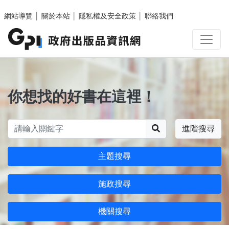
跳至主要內容區塊
網站導覽
│
關於本站
│
隱私權及安全政策
│
聯絡我們
你想找的好書在這裡！
搜尋
進階搜尋
主題搜尋
施政搜尋
機關搜尋