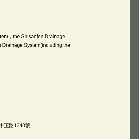
ystem，the Shisanfen Drainage
g Drainage System(including the
正路1340號