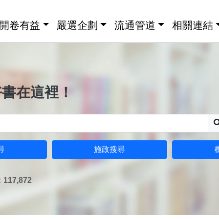
開卷有益
嚴選企劃
流通管道
相關連結
好書在這裡！
尋
施政搜尋
17,872