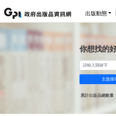
跳至主要內容區塊
:::
出版動態
你想找的
主題搜
累計出版品總數量：1