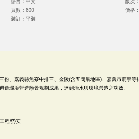
語言：中文
版次
頁數：600
價格：
裝訂：平裝
三份、嘉義縣魚寮中排三、金陵(含五間厝地區)、嘉義市鹿寮等
週邊環境營造願景規劃成果，達到治水與環境營造之功效。
工程/勞安