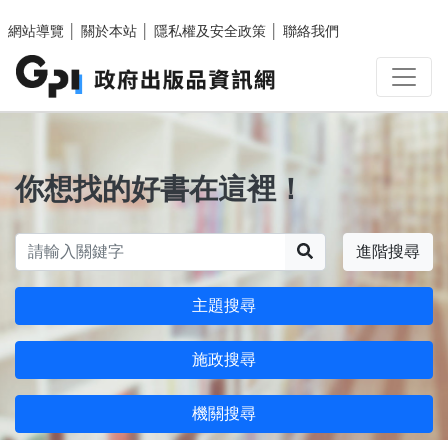
跳至主要內容區塊
網站導覽
│
關於本站
│
隱私權及安全政策
│
聯絡我們
你想找的好書在這裡！
搜尋
進階搜尋
主題搜尋
施政搜尋
機關搜尋