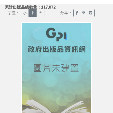
:::
累計出版品總數量：117,872
字體：
分享：
臉書分享(另開新視窗)
噗浪分享(另開新視
Line分享(另
小
中
大