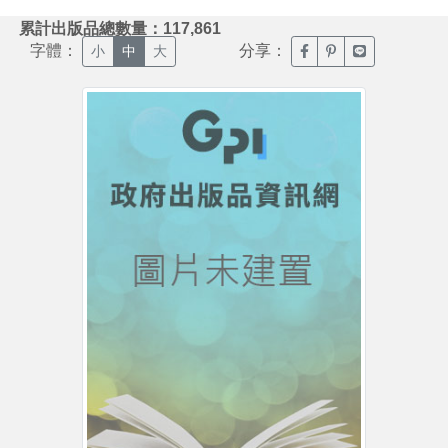
:::
累計出版品總數量：117,861
字體：
分享：
臉書分享(另開新視窗)
噗浪分享(另開新視
Line分享(另
小
中
大