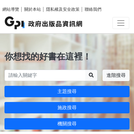
跳至主要內容區塊
網站導覽
│
關於本站
│
隱私權及安全政策
│
聯絡我們
你想找的好書在這裡！
搜尋
進階搜尋
主題搜尋
施政搜尋
機關搜尋