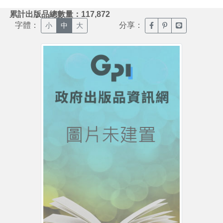
:::
累計出版品總數量：117,872
字體：
分享：
臉書分享(另開新視窗)
噗浪分享(另開新視
Line分享(另
小
中
大