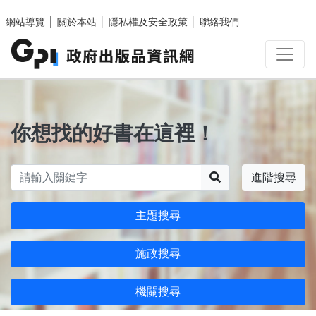
跳至主要內容區塊
網站導覽
│
關於本站
│
隱私權及安全政策
│
聯絡我們
你想找的好書在這裡！
搜尋
進階搜尋
主題搜尋
施政搜尋
機關搜尋