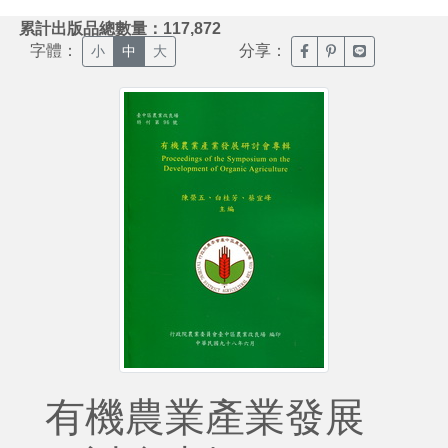
:::
累計出版品總數量：117,872
字體：
分享：
臉書分享(另開新視窗)
噗浪分享(另開新視
Line分享(另
小
中
大
有機農業產業發展