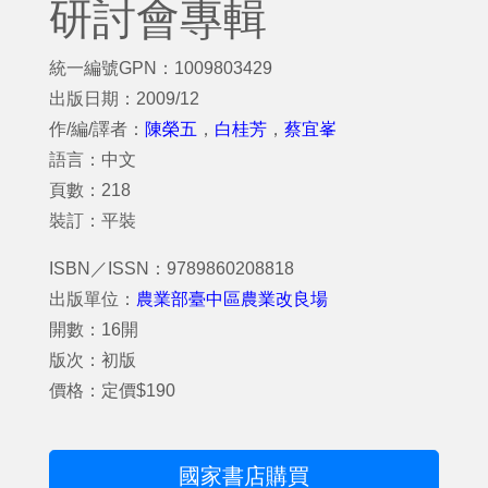
研討會專輯
統一編號GPN：1009803429
出版日期：2009/12
作/編/譯者：
陳榮五
，
白桂芳
，
蔡宜峯
語言：中文
頁數：218
裝訂：平裝
ISBN／ISSN：9789860208818
出版單位：
農業部臺中區農業改良場
開數：16開
版次：初版
價格：定價$190
國家書店購買