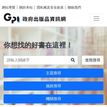
跳至主要內容區塊
網站導覽
│
關於本站
│
隱私權及安全政策
│
聯絡我們
你想找的好書在這裡！
搜尋
進階搜尋
主題搜尋
施政搜尋
機關搜尋