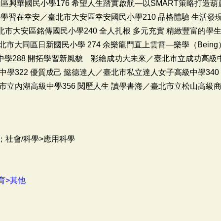
區興華國民小學176 希望人生踏實啟航—以SMART策略打造
多元學習在幸安／臺北市大安區幸安國民小學210 品格體驗 生活
／臺北市大安區銘傳國民小學240 全人扎根 多元充實 精緻豐富的
市大同區日新國民小學 274 余樂龍門直上雲霄—樂學（Being）
民中學288 開拓學習新風貌 彩繪成功大未來／臺北市立成功高級中
學322 優質成己 懿德達人／臺北市私立達人女子高級中學340
市立內湖高級中學356 閱歷人生 讀學書海／臺北市立松山高級
；社會/科學>應用科學
育>其他