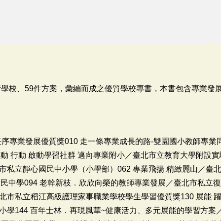
8所學校、59件方案，彙編而成之優質學校專書，本書包含專業發
006 主任序專業發展優質獎010 走一條專業成長的路-雙園國小教師
 感動 行動 啟動學習社群 邁向專業附小／臺北市立教育大學附設實
私立靜心國民中小學（小學部）062 專業飛揚 精緻麗山／臺北
民中學094 老幹新枝．欣欣向榮的教師專業發展／臺北市私立復
市私立稻江高級護理家事職業學校學生學習優質獎130 展能 躍
學144 百年士林．再現風華~健康活力、多元展能的學習方案／