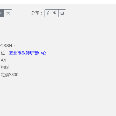
分享：
臉書分享(另開新視窗)
噗浪分享(另開新視窗)
Line分享(另開新視窗)
中
大
／ISSN：
單位：
臺北市教師研習中心
A4
：初版
定價$300