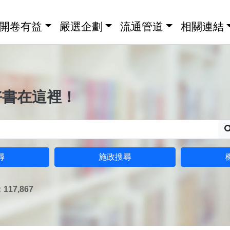
開卷有益
嚴選企劃
流通管道
相關連結
好書在這裡！
尋
施政搜尋
17,867