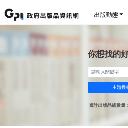
跳至主要內容區塊
:::
出版動態
你想找的
主題搜
累計出版品總數量：1