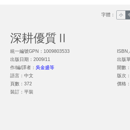
字體：
小
深耕優質Ⅱ
統一編號GPN：1009803533
ISBN
出版日期：2009/11
出版
作/編/譯者：
吳金盛等
開數：
語言：中文
版次
頁數：372
價格：
裝訂：平裝