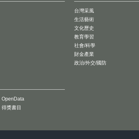
台灣采風
生活藝術
文化歷史
教育學習
社會/科學
財金產業
政治/外交/國防
OpenData
得獎書目