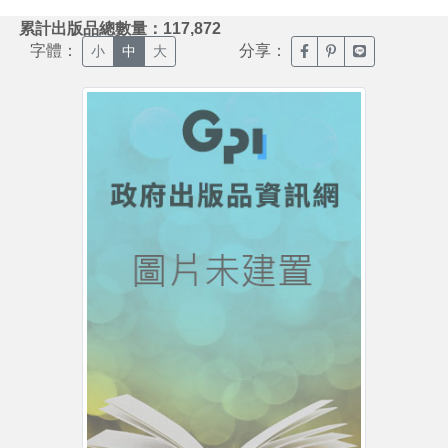
:::
累計出版品總數量：117,872
字體：
分享：
臉書分享(另開新視窗)
噗浪分享(另開新視
Line分享(另
小
中
大