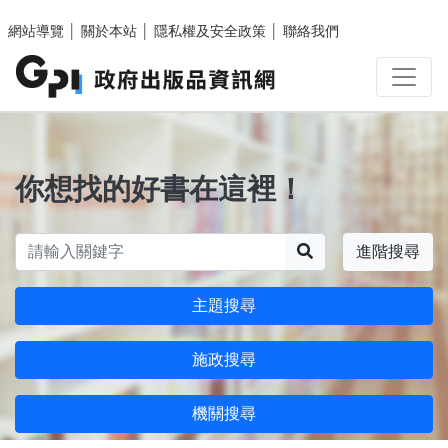
跳至主要內容區塊
網站導覽
│
關於本站
│
隱私權及安全政策
│
聯絡我們
你想找的好書在這裡！
搜尋
進階搜尋
主題搜尋
施政搜尋
機關搜尋