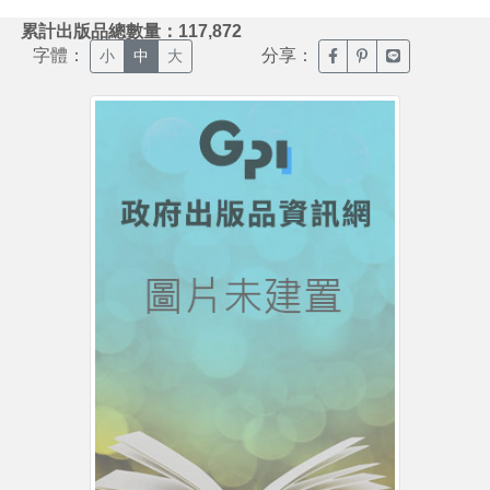
:::
累計出版品總數量：117,872
字體：
分享：
臉書分享(另開新視窗)
噗浪分享(另開新視
Line分享(另
小
中
大