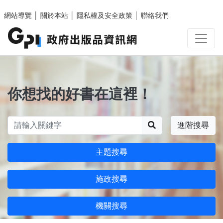
跳至主要內容區塊
網站導覽
│
關於本站
│
隱私權及安全政策
│
聯絡我們
你想找的好書在這裡！
搜尋
進階搜尋
主題搜尋
施政搜尋
機關搜尋