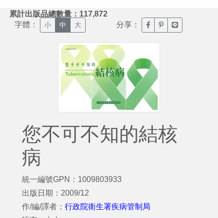
:::
累計出版品總數量：117,872
字體：
分享：
臉書分享(另開新視窗)
噗浪分享(另開新視
Line分享(另
小
中
大
您不可不知的結核
病
統一編號GPN：1009803933
出版日期：2009/12
作/編/譯者：
行政院衛生署疾病管制局