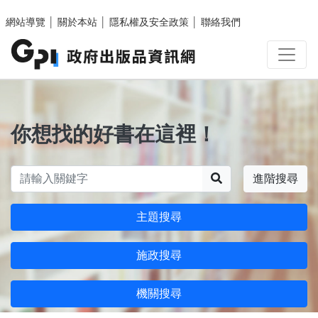
跳至主要內容區塊
網站導覽
│
關於本站
│
隱私權及安全政策
│
聯絡我們
你想找的好書在這裡！
搜尋
進階搜尋
主題搜尋
施政搜尋
機關搜尋