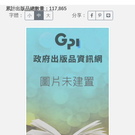
:::
累計出版品總數量：117,865
字體：
分享：
臉書分享(另開新視窗)
噗浪分享(另開新視
Line分享(另
小
中
大